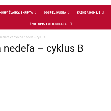
KNIHY, ČLÁNKY, SKRIPTÁ
GOSPEL, HUDBA
KÁZNE A HOMÍLIE
ŽIVOTOPIS, FOTO, OHLASY…
Desiata cezročná nedeľa – cyklus B
 nedeľa – cyklus B