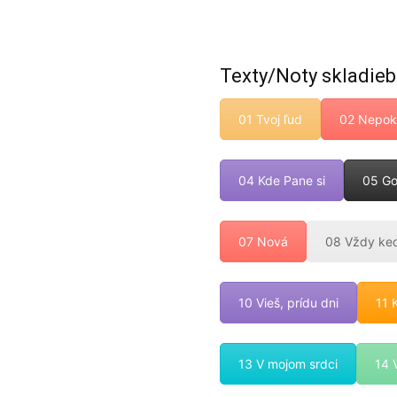
Texty/Noty skladieb
01 Tvoj ľud
02 Nepok
04 Kde Pane si
05 Go
07 Nová
08 Vždy ke
10 Vieš, prídu dni
11 
13 V mojom srdci
14 