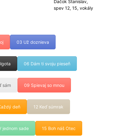
Ďačok Stanislav,
spev 12, 15, vokály
oj
03 Už doznieva
lgota
06 Dám ti svoju pieseň
ď sám
09 Spievaj so mnou
Každý deň
12 Keď súmrak
V jednom sade
15 Boh náš Otec