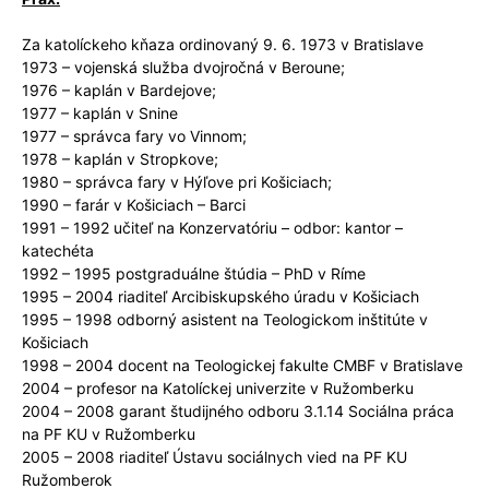
Za katolíckeho kňaza ordinovaný 9. 6. 1973 v Bratislave
1973 – vojenská služba dvojročná v Beroune;
1976 – kaplán v Bardejove;
1977 – kaplán v Snine
1977 – správca fary vo Vinnom;
1978 – kaplán v Stropkove;
1980 – správca fary v Hýľove pri Košiciach;
1990 – farár v Košiciach – Barci
1991 – 1992 učiteľ na Konzervatóriu – odbor: kantor –
katechéta
1992 – 1995 postgraduálne štúdia – PhD v Ríme
1995 – 2004 riaditeľ Arcibiskupského úradu v Košiciach
1995 – 1998 odborný asistent na Teologickom inštitúte v
Košiciach
1998 – 2004 docent na Teologickej fakulte CMBF v Bratislave
2004 – profesor na Katolíckej univerzite v Ružomberku
2004 – 2008 garant študijného odboru 3.1.14 Sociálna práca
na PF KU v Ružomberku
2005 – 2008 riaditeľ Ústavu sociálnych vied na PF KU
Ružomberok