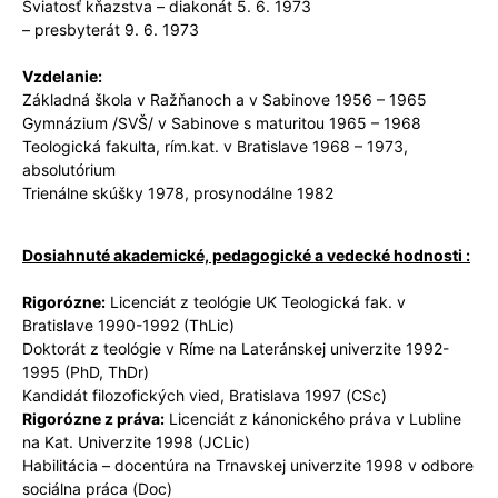
Sviatosť kňazstva – diakonát 5. 6. 1973
– presbyterát 9. 6. 1973
Vzdelanie:
Základná škola v Ražňanoch a v Sabinove 1956 – 1965
Gymnázium /SVŠ/ v Sabinove s maturitou 1965 – 1968
Teologická fakulta, rím.kat. v Bratislave 1968 – 1973,
absolutórium
Trienálne skúšky 1978, prosynodálne 1982
Dosiahnuté akademické, pedagogické a vedecké hodnosti :
Rigorózne:
Licenciát z teológie UK Teologická fak. v
Bratislave 1990-1992 (ThLic)
Doktorát z teológie v Ríme na Lateránskej univerzite 1992-
1995 (PhD, ThDr)
Kandidát filozofických vied, Bratislava 1997 (CSc)
Rigorózne z práva:
Licenciát z kánonického práva v Lubline
na Kat. Univerzite 1998 (JCLic)
Habilitácia – docentúra na Trnavskej univerzite 1998 v odbore
sociálna práca (Doc)