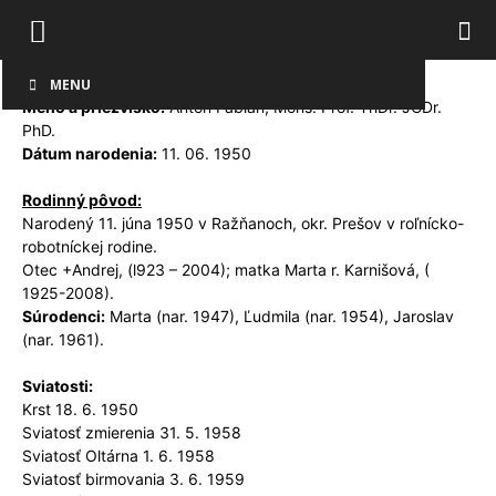
MENU
Meno a priezvisko:
Anton Fabian, Mons. Prof. ThDr. JCDr.
PhD.
Dátum narodenia:
11. 06. 1950
Rodinný pôvod:
Narodený 11. júna 1950 v Ražňanoch, okr. Prešov v roľnícko-
robotníckej rodine.
Otec +Andrej, (l923 – 2004); matka Marta r. Karnišová, (
1925-2008).
Súrodenci:
Marta (nar. 1947), Ľudmila (nar. 1954), Jaroslav
(nar. 1961).
Sviatosti:
Krst 18. 6. 1950
Sviatosť zmierenia 31. 5. 1958
Sviatosť Oltárna 1. 6. 1958
Sviatosť birmovania 3. 6. 1959