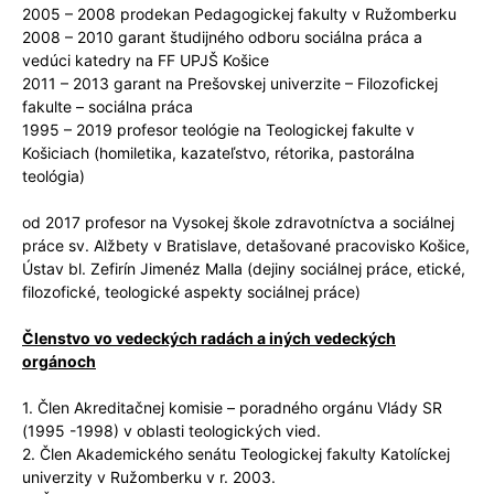
2005 – 2008 prodekan Pedagogickej fakulty v Ružomberku
2008 – 2010 garant študijného odboru sociálna práca a
vedúci katedry na FF UPJŠ Košice
2011 – 2013 garant na Prešovskej univerzite – Filozofickej
fakulte – sociálna práca
1995 – 2019 profesor teológie na Teologickej fakulte v
Košiciach (homiletika, kazateľstvo, rétorika, pastorálna
teológia)
od 2017 profesor na Vysokej škole zdravotníctva a sociálnej
práce sv. Alžbety v Bratislave, detašované pracovisko Košice,
Ústav bl. Zefirín Jimenéz Malla (dejiny sociálnej práce, etické,
filozofické, teologické aspekty sociálnej práce)
Členstvo vo vedeckých radách a iných vedeckých
orgánoch
1. Člen Akreditačnej komisie – poradného orgánu Vlády SR
(1995 -1998) v oblasti teologických vied.
2. Člen Akademického senátu Teologickej fakulty Katolíckej
univerzity v Ružomberku v r. 2003.