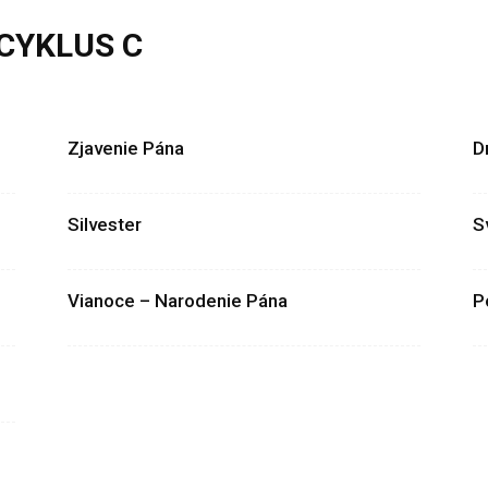
 CYKLUS C
us C
Pôstne obdobie – cyklus C
Veľkonočné obdobie – cyklus C
Zjavenie Pána
D
Silvester
S
Vianoce – Narodenie Pána
P