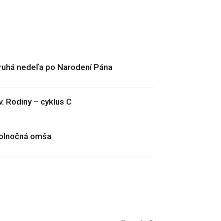
ruhá nedeľa po Narodení Pána
v. Rodiny – cyklus C
olnočná omša