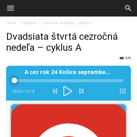
Úvod
Cyklus A
Cezročné obdobie - cyklus A
Dvadsiata štvrtá cezročná
nedeľa – cyklus A
479
Audio
A cez rok 24 Košice september 2002
prehrávač
00:00
/
14:18