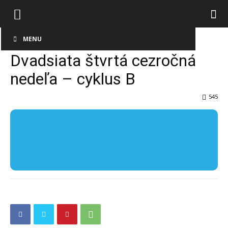
Úvod
Cyklus B
Cezročné obdobie – cyklus B
MENU
Dvadsiata štvrtá cezročná
nedeľa – cyklus B
545