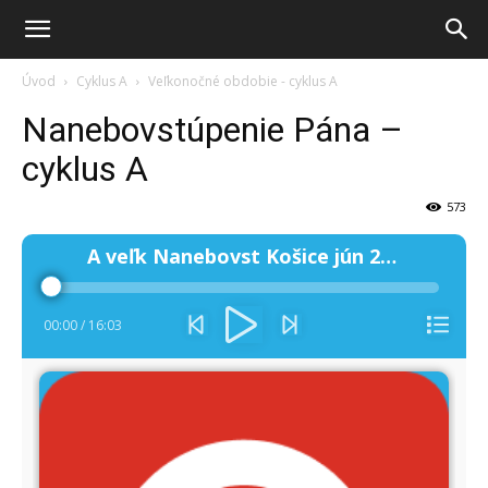
Úvod
Cyklus A
Veľkonočné obdobie - cyklus A
Nanebovstúpenie Pána –
cyklus A
573
Audio
A veľk Nanebovst Košice jún 2008
prehrávač
00:00
/
16:03