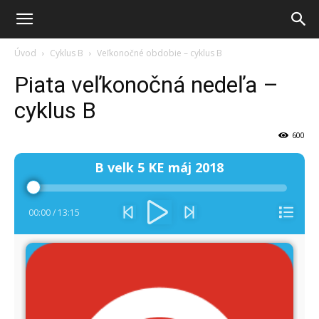
Úvod
Cyklus B
Veľkonočné obdobie – cyklus B
Piata veľkonočná nedeľa –
cyklus B
600
Audio
B velk 5 KE máj 2018
prehrávač
00:00
/
13:15