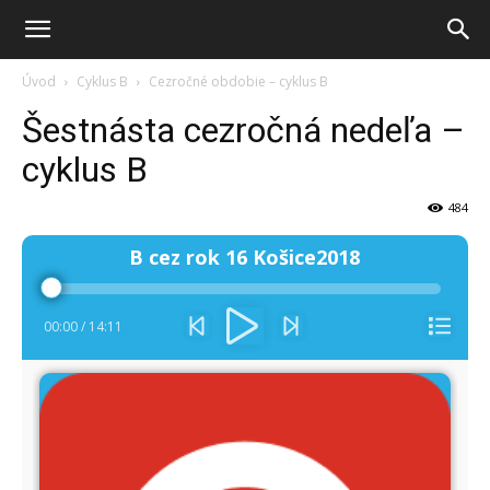
Úvod
Cyklus B
Cezročné obdobie – cyklus B
Šestnásta cezročná nedeľa –
cyklus B
484
Audio
B cez rok 16 Košice2018
prehrávač
00:00
/
14:11