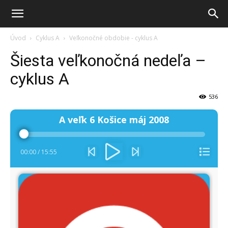
Úvod
Cyklus A
Veľkonočné obdobie - cyklus A
Šiesta veľkonočná nedeľa –
cyklus A
536
Audio
A veľk 6 Košice máj 2008
prehrávač
00:00
/
15:55