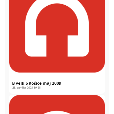
B velk 6 Košice máj 2009
23. apríla 2021
19:28