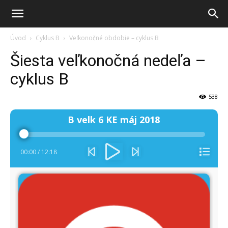
Úvod
Cyklus B
Veľkonočné obdobie – cyklus B
Šiesta veľkonočná nedeľa –
cyklus B
538
Audio
B velk 6 KE máj 2018
prehrávač
00:00
/
12:18