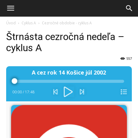
Úvod
Cyklus A
Cezročné obdobie - cyklus A
Štrnásta cezročná nedeľa –
cyklus A
557
Audio
A cez rok 14 Košice júl 2002
prehrávač
00:00
/
17:48