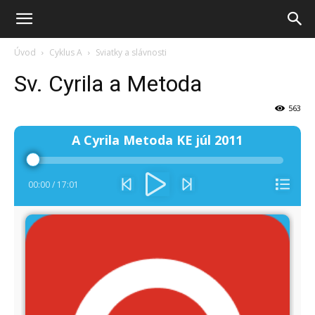
Úvod
Cyklus A
Sviatky a slávnosti
Sv. Cyrila a Metoda
563
Audio
A Cyrila Metoda KE júl 2011
prehrávač
00:00
/
17:01