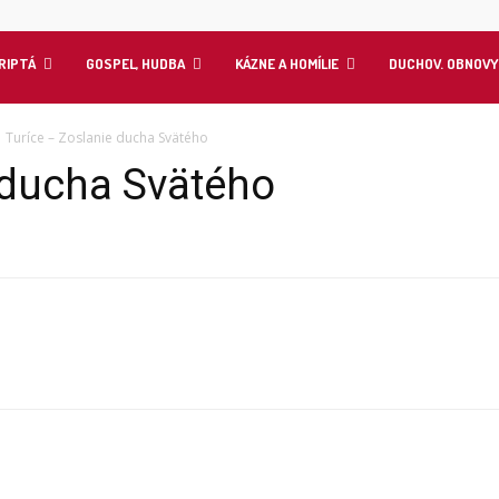
KRIPTÁ
GOSPEL, HUDBA
KÁZNE A HOMÍLIE
DUCHOV. OBNOV
Turíce – Zoslanie ducha Svätého
 ducha Svätého