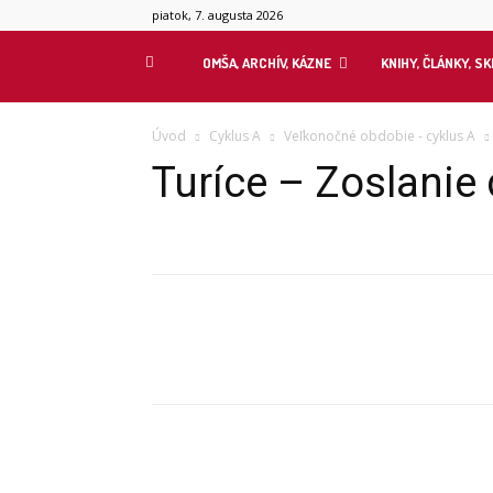
piatok, 7. augusta 2026
OMŠA, ARCHÍV, KÁZNE
KNIHY, ČLÁNKY, S
Úvod
Cyklus A
Veľkonočné obdobie - cyklus A
Turíce – Zoslanie