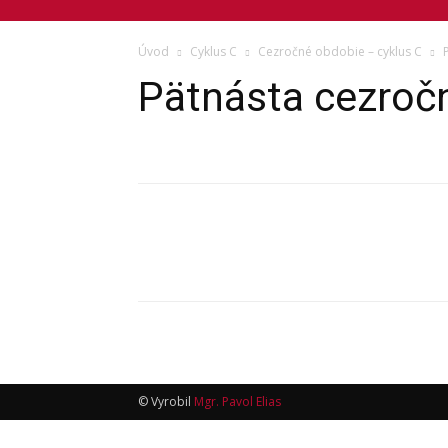
Úvod
Cyklus C
Cezročné obdobie – cyklus C
Pätnásta cezročn
© Vyrobil
Mgr. Pavol Elias