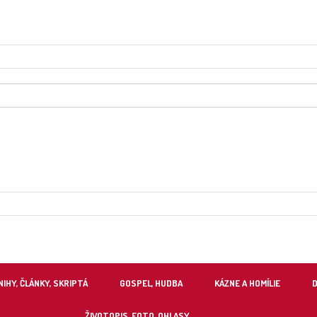
NIHY, ČLÁNKY, SKRIPTÁ
GOSPEL, HUDBA
KÁZNE A HOMÍLIE
ŽIVOTOPIS, FOTO, OHLASY…