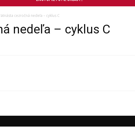
Pätnásta cezročná nedeľa – cyklus C
á nedeľa – cyklus C